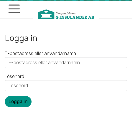
Till sidans huvudinnehåll
Logga in
E-postadress eller användarnamn
Lösenord
Logga in